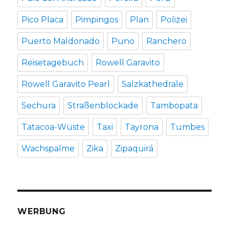
Pico Placa
Pimpingos
Plan
Polizei
Puerto Maldonado
Puno
Ranchero
Reisetagebuch
Rowell Garavito
Rowell Garavito Pearl
Salzkathedrale
Sechura
Straßenblockade
Tambopata
Tatacoa-Wüste
Taxi
Tayrona
Tumbes
Wachspalme
Zika
Zipaquirá
WERBUNG