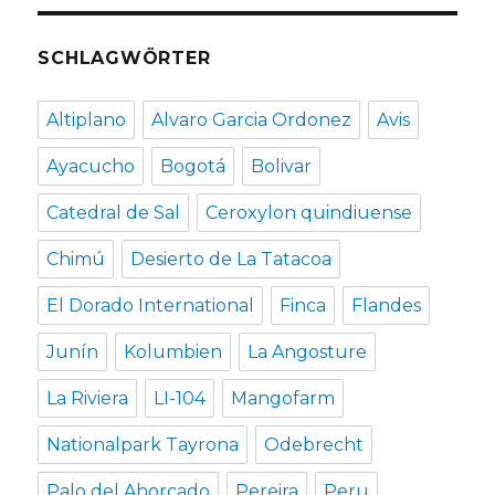
SCHLAGWÖRTER
Altiplano
Alvaro Garcia Ordonez
Avis
Ayacucho
Bogotá
Bolivar
Catedral de Sal
Ceroxylon quindiuense
Chimú
Desierto de La Tatacoa
El Dorado International
Finca
Flandes
Junín
Kolumbien
La Angosture
La Riviera
LI-104
Mangofarm
Nationalpark Tayrona
Odebrecht
Palo del Ahorcado
Pereira
Peru