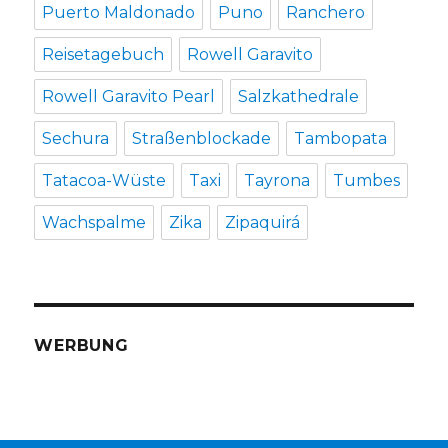
Puerto Maldonado
Puno
Ranchero
Reisetagebuch
Rowell Garavito
Rowell Garavito Pearl
Salzkathedrale
Sechura
Straßenblockade
Tambopata
Tatacoa-Wüste
Taxi
Tayrona
Tumbes
Wachspalme
Zika
Zipaquirá
WERBUNG