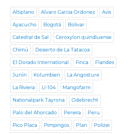
Altiplano
Alvaro Garcia Ordonez
Avis
Ayacucho
Bogotá
Bolivar
Catedral de Sal
Ceroxylon quindiuense
Chimú
Desierto de La Tatacoa
El Dorado International
Finca
Flandes
Junín
Kolumbien
La Angosture
La Riviera
LI-104
Mangofarm
Nationalpark Tayrona
Odebrecht
Palo del Ahorcado
Pereira
Peru
Pico Placa
Pimpingos
Plan
Polizei