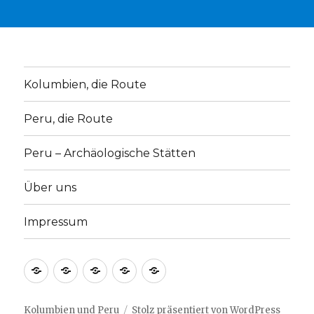
Kolumbien, die Route
Peru, die Route
Peru – Archäologische Stätten
Über uns
Impressum
Kolumbien,
Peru,
Peru
Über
Impressum
die
die
–
uns
Route
Route
Archäologische
Kolumbien und Peru
Stolz präsentiert von WordPress