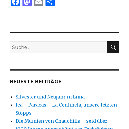
F
M
E
T
a
as
m
ei
c
to
ai
le
e
d
l
n
b
o
SU
Suche
o
n
nach:
o
k
NEUESTE BEITRÄGE
Silvester und Neujahr in Lima
Ica – Paracas – La Centinela, unsere letzten
Stopps
Die Mumien von Chauchilla – seid über