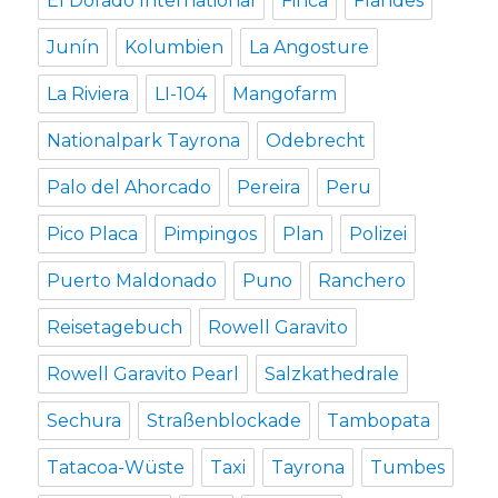
El Dorado International
Finca
Flandes
Junín
Kolumbien
La Angosture
La Riviera
LI-104
Mangofarm
Nationalpark Tayrona
Odebrecht
Palo del Ahorcado
Pereira
Peru
Pico Placa
Pimpingos
Plan
Polizei
Puerto Maldonado
Puno
Ranchero
Reisetagebuch
Rowell Garavito
Rowell Garavito Pearl
Salzkathedrale
Sechura
Straßenblockade
Tambopata
Tatacoa-Wüste
Taxi
Tayrona
Tumbes