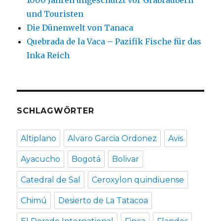
1000 Jahren ungeschützt vor Grabräubern
und Touristen
Die Dünenwelt von Tanaca
Quebrada de la Vaca – Pazifik Fische für das
Inka Reich
SCHLAGWÖRTER
Altiplano
Alvaro Garcia Ordonez
Avis
Ayacucho
Bogotá
Bolivar
Catedral de Sal
Ceroxylon quindiuense
Chimú
Desierto de La Tatacoa