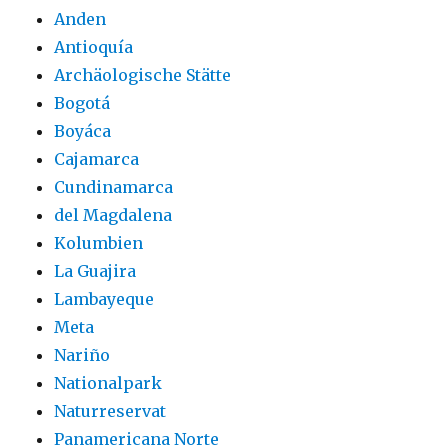
Anden
Antioquía
Archäologische Stätte
Bogotá
Boyáca
Cajamarca
Cundinamarca
del Magdalena
Kolumbien
La Guajira
Lambayeque
Meta
Nariño
Nationalpark
Naturreservat
Panamericana Norte