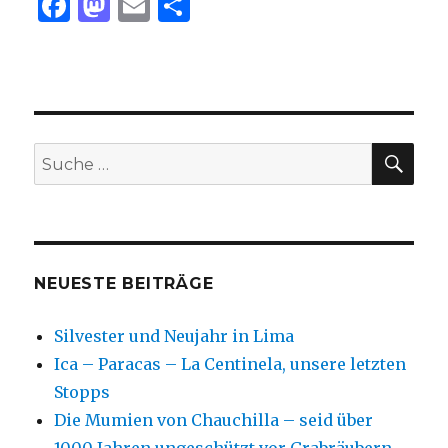
F
M
E
T
a
as
m
ei
c
to
ai
le
e
d
l
n
b
o
SU
Suche
o
n
nach:
o
k
NEUESTE BEITRÄGE
Silvester und Neujahr in Lima
Ica – Paracas – La Centinela, unsere letzten
Stopps
Die Mumien von Chauchilla – seid über