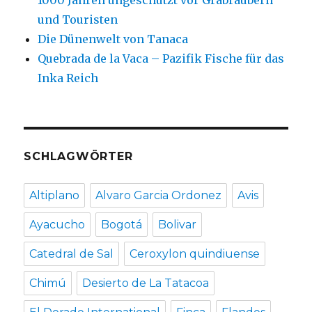
1000 Jahren ungeschützt vor Grabräubern
und Touristen
Die Dünenwelt von Tanaca
Quebrada de la Vaca – Pazifik Fische für das
Inka Reich
SCHLAGWÖRTER
Altiplano
Alvaro Garcia Ordonez
Avis
Ayacucho
Bogotá
Bolivar
Catedral de Sal
Ceroxylon quindiuense
Chimú
Desierto de La Tatacoa