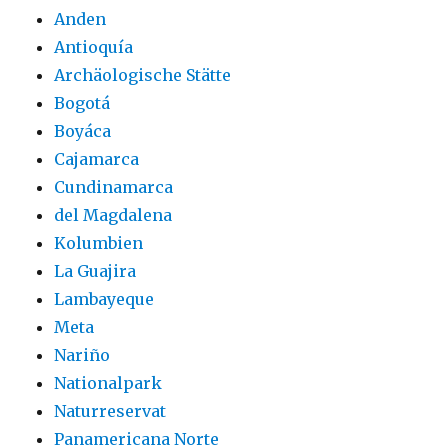
Anden
Antioquía
Archäologische Stätte
Bogotá
Boyáca
Cajamarca
Cundinamarca
del Magdalena
Kolumbien
La Guajira
Lambayeque
Meta
Nariño
Nationalpark
Naturreservat
Panamericana Norte