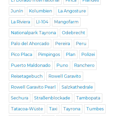
El Dorado International
Finca
Flandes
Junín
Kolumbien
La Angosture
La Riviera
LI-104
Mangofarm
Nationalpark Tayrona
Odebrecht
Palo del Ahorcado
Pereira
Peru
Pico Placa
Pimpingos
Plan
Polizei
Puerto Maldonado
Puno
Ranchero
Reisetagebuch
Rowell Garavito
Rowell Garavito Pearl
Salzkathedrale
Sechura
Straßenblockade
Tambopata
Tatacoa-Wüste
Taxi
Tayrona
Tumbes