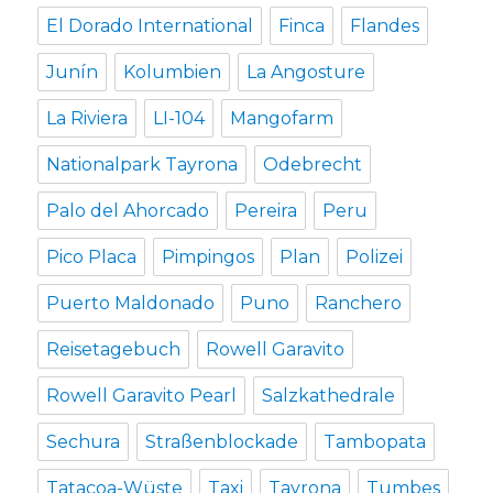
El Dorado International
Finca
Flandes
Junín
Kolumbien
La Angosture
La Riviera
LI-104
Mangofarm
Nationalpark Tayrona
Odebrecht
Palo del Ahorcado
Pereira
Peru
Pico Placa
Pimpingos
Plan
Polizei
Puerto Maldonado
Puno
Ranchero
Reisetagebuch
Rowell Garavito
Rowell Garavito Pearl
Salzkathedrale
Sechura
Straßenblockade
Tambopata
Tatacoa-Wüste
Taxi
Tayrona
Tumbes