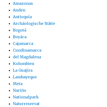
Amazonas
Anden
Antioquía
Archäologische Stätte
Bogotá
Boyáca
Cajamarca
Cundinamarca
del Magdalena
Kolumbien
La Guajira
Lambayeque
Meta
Nariño
Nationalpark
Naturreservat