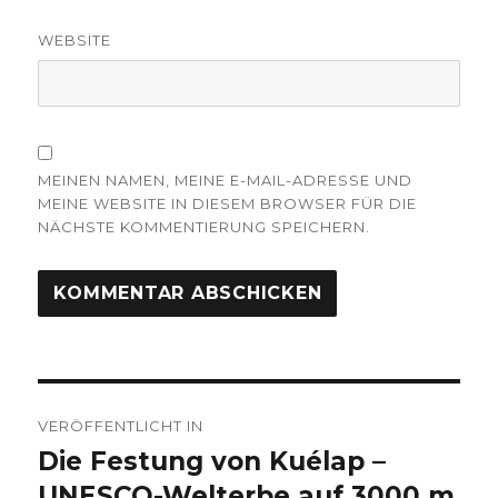
WEBSITE
MEINEN NAMEN, MEINE E-MAIL-ADRESSE UND
MEINE WEBSITE IN DIESEM BROWSER FÜR DIE
NÄCHSTE KOMMENTIERUNG SPEICHERN.
Beitrags-
VERÖFFENTLICHT IN
Navigation
Die Festung von Kuélap –
UNESCO-Welterbe auf 3000 m