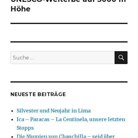
Höhe
SU
Suche
nach:
NEUESTE BEITRÄGE
Silvester und Neujahr in Lima
Ica – Paracas – La Centinela, unsere letzten
Stopps
Die Mumien von Chauchilla – seid über