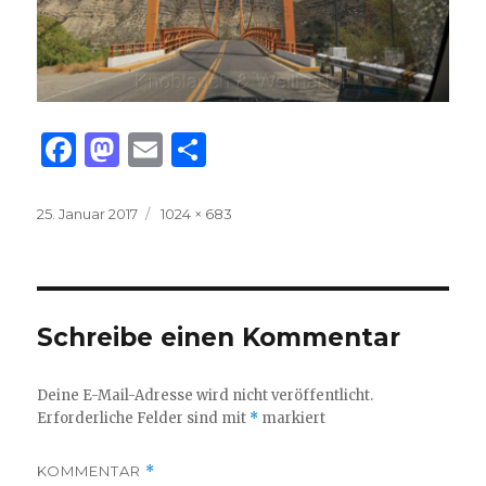
F
M
E
T
a
as
m
ei
c
to
ai
le
Veröffentlicht
Volle
25. Januar 2017
1024 × 683
am
Größe
e
d
l
n
b
o
o
n
Schreibe einen Kommentar
o
k
Deine E-Mail-Adresse wird nicht veröffentlicht.
Erforderliche Felder sind mit
*
markiert
KOMMENTAR
*