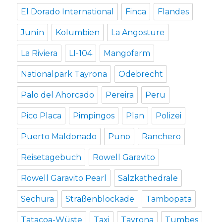
El Dorado International
Finca
Flandes
Junín
Kolumbien
La Angosture
La Riviera
LI-104
Mangofarm
Nationalpark Tayrona
Odebrecht
Palo del Ahorcado
Pereira
Peru
Pico Placa
Pimpingos
Plan
Polizei
Puerto Maldonado
Puno
Ranchero
Reisetagebuch
Rowell Garavito
Rowell Garavito Pearl
Salzkathedrale
Sechura
Straßenblockade
Tambopata
Tatacoa-Wüste
Taxi
Tayrona
Tumbes