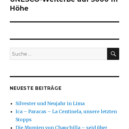
Höhe
SU
Suche
nach:
NEUESTE BEITRÄGE
Silvester und Neujahr in Lima
Ica – Paracas – La Centinela, unsere letzten
Stopps
Die Mumien von Chauchilla – seid über