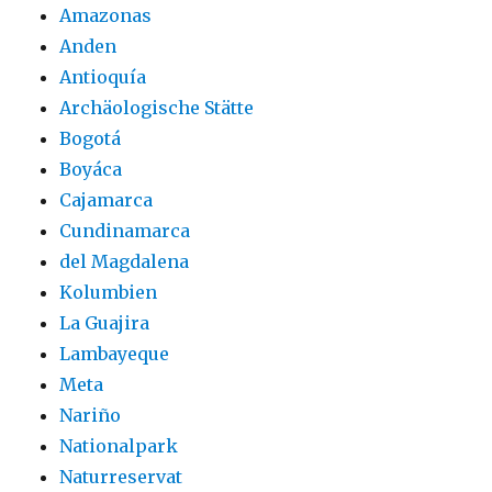
Amazonas
Anden
Antioquía
Archäologische Stätte
Bogotá
Boyáca
Cajamarca
Cundinamarca
del Magdalena
Kolumbien
La Guajira
Lambayeque
Meta
Nariño
Nationalpark
Naturreservat