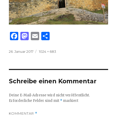
F
M
E
T
a
as
m
ei
c
to
ai
le
Veröffentlicht
Volle
26. Januar 2017
1024 × 683
am
Größe
e
d
l
n
b
o
o
n
Schreibe einen Kommentar
o
k
Deine E-Mail-Adresse wird nicht veröffentlicht.
Erforderliche Felder sind mit
*
markiert
KOMMENTAR
*