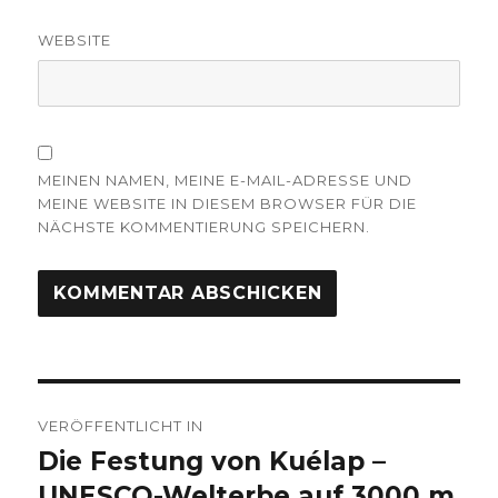
WEBSITE
MEINEN NAMEN, MEINE E-MAIL-ADRESSE UND
MEINE WEBSITE IN DIESEM BROWSER FÜR DIE
NÄCHSTE KOMMENTIERUNG SPEICHERN.
Beitrags-
VERÖFFENTLICHT IN
Navigation
Die Festung von Kuélap –
UNESCO-Welterbe auf 3000 m