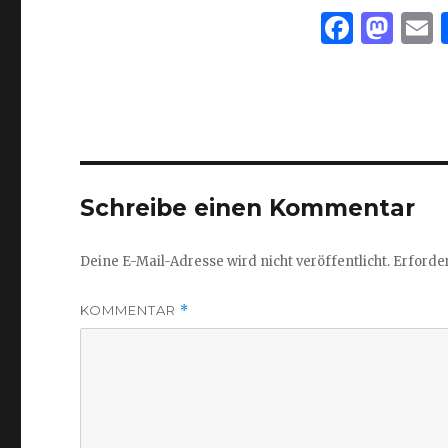
F
M
a
as
c
to
a
e
d
l
b
o
o
n
Schreibe einen Kommentar
o
k
Deine E-Mail-Adresse wird nicht veröffentlicht.
Erforder
KOMMENTAR
*