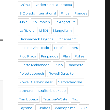
Chimú
Desierto de La Tatacoa
El Dorado International
Finca
Flandes
Junín
Kolumbien
La Angosture
La Riviera
LI-104
Mangofarm
Nationalpark Tayrona
Odebrecht
Palo del Ahorcado
Pereira
Peru
Pico Placa
Pimpingos
Plan
Polizei
Puerto Maldonado
Puno
Ranchero
Reisetagebuch
Rowell Garavito
Rowell Garavito Pearl
Salzkathedrale
Sechura
Straßenblockade
Tambopata
Tatacoa-Wüste
Taxi
Tayrona
Tumbes
Wachspalme
Zika