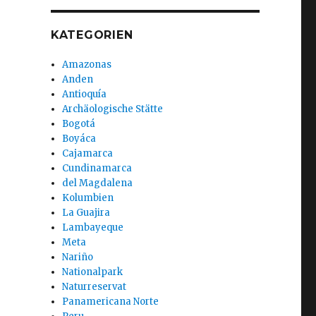
KATEGORIEN
Amazonas
Anden
Antioquía
Archäologische Stätte
Bogotá
Boyáca
Cajamarca
Cundinamarca
del Magdalena
Kolumbien
La Guajira
Lambayeque
Meta
Nariño
Nationalpark
Naturreservat
Panamericana Norte