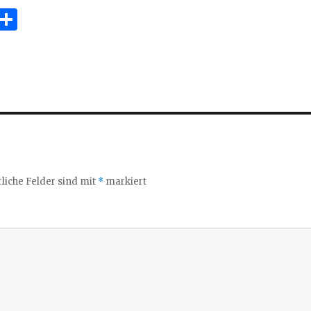
E
T
m
ei
i
le
n
liche Felder sind mit
*
markiert