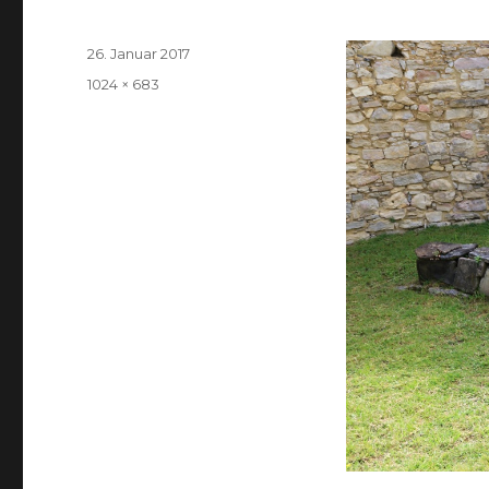
Veröffentlicht
26. Januar 2017
am
Volle
1024 × 683
Größe