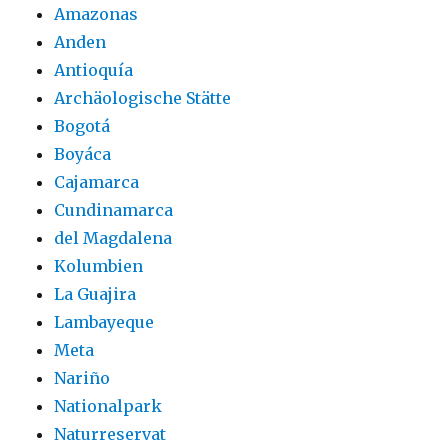
Amazonas
Anden
Antioquía
Archäologische Stätte
Bogotá
Boyáca
Cajamarca
Cundinamarca
del Magdalena
Kolumbien
La Guajira
Lambayeque
Meta
Nariño
Nationalpark
Naturreservat