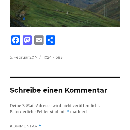
F
M
E
T
a
as
m
ei
c
to
ai
le
Veröffentlicht
Volle
5. Februar 2017
1024 × 683
am
Größe
e
d
l
n
b
o
o
n
Schreibe einen Kommentar
o
k
Deine E-Mail-Adresse wird nicht veröffentlicht.
Erforderliche Felder sind mit
*
markiert
KOMMENTAR
*