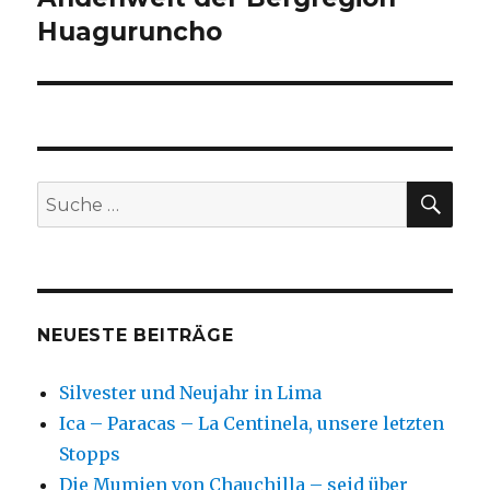
Huaguruncho
SU
Suche
nach:
NEUESTE BEITRÄGE
Silvester und Neujahr in Lima
Ica – Paracas – La Centinela, unsere letzten
Stopps
Die Mumien von Chauchilla – seid über