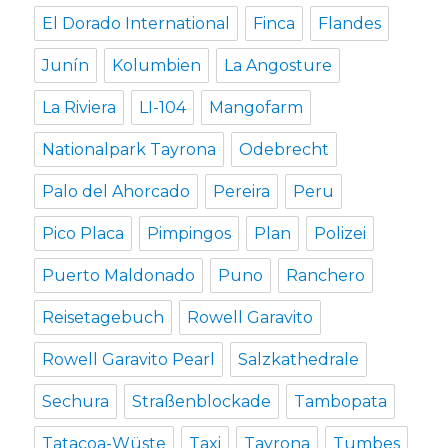
El Dorado International
Finca
Flandes
Junín
Kolumbien
La Angosture
La Riviera
LI-104
Mangofarm
Nationalpark Tayrona
Odebrecht
Palo del Ahorcado
Pereira
Peru
Pico Placa
Pimpingos
Plan
Polizei
Puerto Maldonado
Puno
Ranchero
Reisetagebuch
Rowell Garavito
Rowell Garavito Pearl
Salzkathedrale
Sechura
Straßenblockade
Tambopata
Tatacoa-Wüste
Taxi
Tayrona
Tumbes