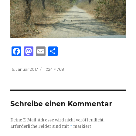
F
M
E
T
a
as
m
ei
c
to
ai
le
Veröffentlicht
Volle
16. Januar 2017
1024 × 768
am
Größe
e
d
l
n
b
o
o
n
Schreibe einen Kommentar
o
k
Deine E-Mail-Adresse wird nicht veröffentlicht.
Erforderliche Felder sind mit
*
markiert