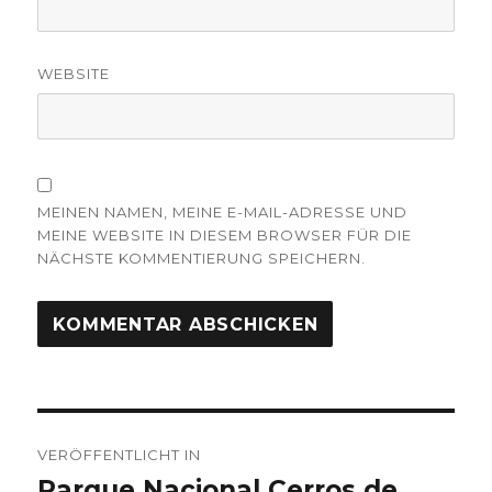
WEBSITE
MEINEN NAMEN, MEINE E-MAIL-ADRESSE UND
MEINE WEBSITE IN DIESEM BROWSER FÜR DIE
NÄCHSTE KOMMENTIERUNG SPEICHERN.
Beitrags-
VERÖFFENTLICHT IN
Navigation
Parque Nacional Cerros de