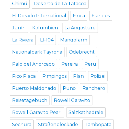
Chimú
Desierto de La Tatacoa
El Dorado International
Finca
Flandes
Junín
Kolumbien
La Angosture
La Riviera
LI-104
Mangofarm
Nationalpark Tayrona
Odebrecht
Palo del Ahorcado
Pereira
Peru
Pico Placa
Pimpingos
Plan
Polizei
Puerto Maldonado
Puno
Ranchero
Reisetagebuch
Rowell Garavito
Rowell Garavito Pearl
Salzkathedrale
Sechura
Straßenblockade
Tambopata