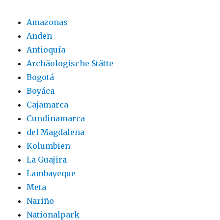
Amazonas
Anden
Antioquía
Archäologische Stätte
Bogotá
Boyáca
Cajamarca
Cundinamarca
del Magdalena
Kolumbien
La Guajira
Lambayeque
Meta
Nariño
Nationalpark