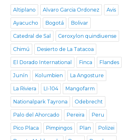
Altiplano
Alvaro Garcia Ordonez
Avis
Ayacucho
Bogotá
Bolivar
Catedral de Sal
Ceroxylon quindiuense
Chimú
Desierto de La Tatacoa
El Dorado International
Finca
Flandes
Junín
Kolumbien
La Angosture
La Riviera
LI-104
Mangofarm
Nationalpark Tayrona
Odebrecht
Palo del Ahorcado
Pereira
Peru
Pico Placa
Pimpingos
Plan
Polizei