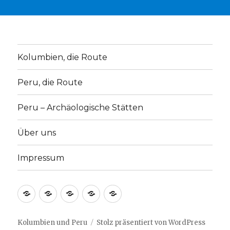
Kolumbien, die Route
Peru, die Route
Peru – Archäologische Stätten
Über uns
Impressum
Kolumbien,
Peru,
Peru
Über
Impressum
die
die
–
uns
Route
Route
Archäologische
Kolumbien und Peru
Stolz präsentiert von WordPress