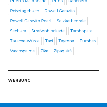
Puerto Maldonado
Puno
Ranchero
Reisetagebuch
Rowell Garavito
Rowell Garavito Pearl
Salzkathedrale
Sechura
Straßenblockade
Tambopata
Tatacoa-Wüste
Taxi
Tayrona
Tumbes
Wachspalme
Zika
Zipaquirá
WERBUNG