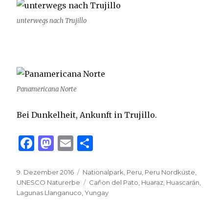
unterwegs nach Trujillo
Panamericana Norte
Bei Dunkelheit, Ankunft in Trujillo.
F
M
E
T
a
as
m
ei
c
to
ai
le
Veröffentlicht
Kategorien
9. Dezember 2016
Nationalpark
,
Peru
,
Peru Nordküste
,
am
Schlagwörter
UNESCO Naturerbe
Cañon del Pato
,
Huaraz
,
Huascarán
,
e
d
l
n
Lagunas Llanganuco
,
Yungay
b
o