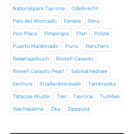
Nationalpark Tayrona
Odebrecht
Palo del Ahorcado
Pereira
Peru
Pico Placa
Pimpingos
Plan
Polizei
Puerto Maldonado
Puno
Ranchero
Reisetagebuch
Rowell Garavito
Rowell Garavito Pearl
Salzkathedrale
Sechura
Straßenblockade
Tambopata
Tatacoa-Wüste
Taxi
Tayrona
Tumbes
Wachspalme
Zika
Zipaquirá