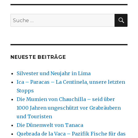
o
n
o
SU
Suche
k
nach:
NEUESTE BEITRÄGE
Silvester und Neujahr in Lima
Ica – Paracas – La Centinela, unsere letzten
Stopps
Die Mumien von Chauchilla – seid über
1000 Jahren ungeschützt vor Grabräubern
und Touristen
Die Dünenwelt von Tanaca
Quebrada de la Vaca – Pazifik Fische für das