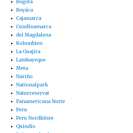
Bogotá
Boyáca
Cajamarca
Cundinamarca
del Magdalena
Kolumbien
La Guajira
Lambayeque
Meta
Nariño
Nationalpark
Naturreservat
Panamericana Norte
Peru
Peru Nordküste
Quindío