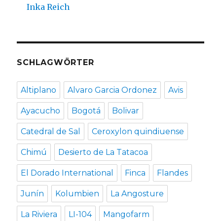
Inka Reich
SCHLAGWÖRTER
Altiplano
Alvaro Garcia Ordonez
Avis
Ayacucho
Bogotá
Bolivar
Catedral de Sal
Ceroxylon quindiuense
Chimú
Desierto de La Tatacoa
El Dorado International
Finca
Flandes
Junín
Kolumbien
La Angosture
La Riviera
LI-104
Mangofarm