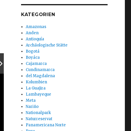
KATEGORIEN
Amazonas
Anden
Antioquía
Archäologische Stätte
Bogotá
Boyáca
Cajamarca
Cundinamarca
del Magdalena
Kolumbien
La Guajira
Lambayeque
Meta
Nariño
Nationalpark
Naturreservat
Panamericana Norte