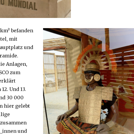
 km² befanden
tel, mit
auptplatz und
ramide.
ie Anlagen,
ESCO zum
erklärt
12. Und 13.
und 30 000
 hier gelebt
ilige
e zusammen
r_innen und