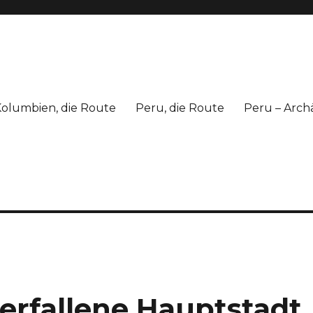
olumbien, die Route
Peru, die Route
Peru – Arch
erfallene Hauptstadt