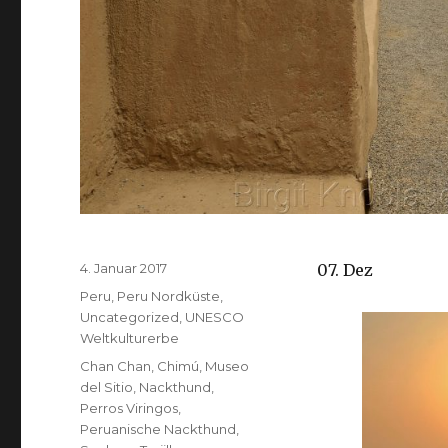
Veröffentlicht
4. Januar 2017
07. Dez
am
Kategorien
Peru
,
Peru Nordküste
,
Uncategorized
,
UNESCO
Weltkulturerbe
Schlagwörter
Chan Chan
,
Chimú
,
Museo
del Sitio
,
Nackthund
,
Perros Viringos
,
Peruanische Nackthund
,