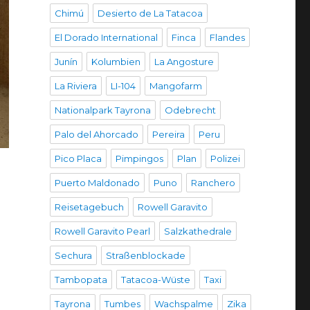
Chimú
Desierto de La Tatacoa
El Dorado International
Finca
Flandes
Junín
Kolumbien
La Angosture
La Riviera
LI-104
Mangofarm
Nationalpark Tayrona
Odebrecht
Palo del Ahorcado
Pereira
Peru
Pico Placa
Pimpingos
Plan
Polizei
Puerto Maldonado
Puno
Ranchero
Reisetagebuch
Rowell Garavito
Rowell Garavito Pearl
Salzkathedrale
Sechura
Straßenblockade
Tambopata
Tatacoa-Wüste
Taxi
Tayrona
Tumbes
Wachspalme
Zika