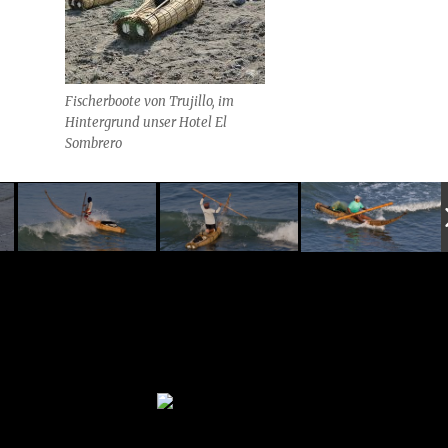
Fischerboote von Trujillo, im
Hintergrund unser Hotel El
Sombrero