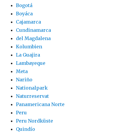
Bogotá
Boyáca
Cajamarca
Cundinamarca
del Magdalena
Kolumbien
La Guajira
Lambayeque
Meta
Nariño
Nationalpark
Naturreservat
Panamericana Norte
Peru
Peru Nordküste
Quindío