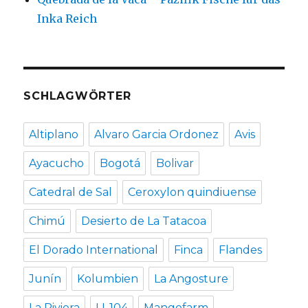
Inka Reich
SCHLAGWÖRTER
Altiplano
Alvaro Garcia Ordonez
Avis
Ayacucho
Bogotá
Bolivar
Catedral de Sal
Ceroxylon quindiuense
Chimú
Desierto de La Tatacoa
El Dorado International
Finca
Flandes
Junín
Kolumbien
La Angosture
La Riviera
LI-104
Mangofarm