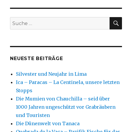
SU
Suche
nach:
NEUESTE BEITRÄGE
Silvester und Neujahr in Lima
Ica – Paracas – La Centinela, unsere letzten
Stopps
Die Mumien von Chauchilla – seid über
1000 Jahren ungeschützt vor Grabräubern
und Touristen
Die Dünenwelt von Tanaca
Quebrada de la Vaca – Pazifik Fische für das