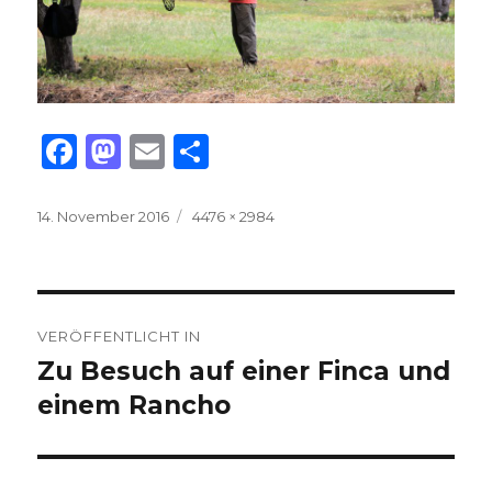
F
M
E
T
a
as
m
ei
c
to
ai
le
Veröffentlicht
Volle
14. November 2016
4476 × 2984
am
Größe
e
d
l
n
b
o
Beitrags-
o
n
VERÖFFENTLICHT IN
o
Navigation
Zu Besuch auf einer Finca und
k
einem Rancho