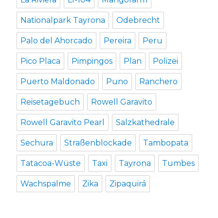
Nationalpark Tayrona
Odebrecht
Palo del Ahorcado
Pereira
Peru
Pico Placa
Pimpingos
Plan
Polizei
Puerto Maldonado
Puno
Ranchero
Reisetagebuch
Rowell Garavito
Rowell Garavito Pearl
Salzkathedrale
Sechura
Straßenblockade
Tambopata
Tatacoa-Wüste
Taxi
Tayrona
Tumbes
Wachspalme
Zika
Zipaquirá