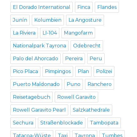
El Dorado International
Finca
Flandes
Junín
Kolumbien
La Angosture
La Riviera
LI-104
Mangofarm
Nationalpark Tayrona
Odebrecht
Palo del Ahorcado
Pereira
Peru
Pico Placa
Pimpingos
Plan
Polizei
Puerto Maldonado
Puno
Ranchero
Reisetagebuch
Rowell Garavito
Rowell Garavito Pearl
Salzkathedrale
Sechura
Straßenblockade
Tambopata
Tatacoa-Wüste
Taxi
Tayrona
Tumbes