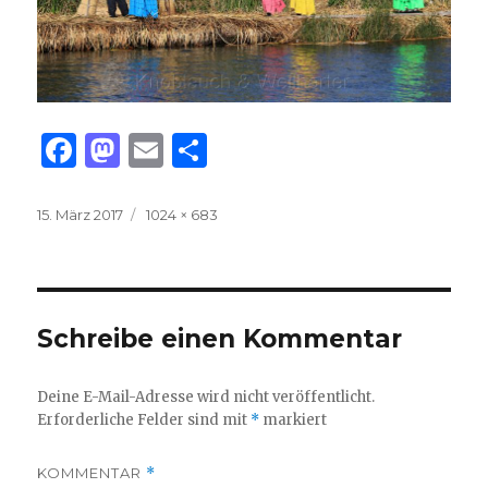
F
M
E
T
a
as
m
ei
c
to
ai
le
Veröffentlicht
Volle
15. März 2017
1024 × 683
am
Größe
e
d
l
n
b
o
o
n
Schreibe einen Kommentar
o
k
Deine E-Mail-Adresse wird nicht veröffentlicht.
Erforderliche Felder sind mit
*
markiert
KOMMENTAR
*