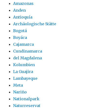
Amazonas
Anden
Antioquía
Archäologische Stätte
Bogotá
Boyáca
Cajamarca
Cundinamarca
del Magdalena
Kolumbien
La Guajira
Lambayeque
Meta
Nariño
Nationalpark
Naturreservat