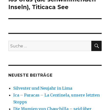
Inseln), Titicaca See
SU
Suche
nach:
NEUESTE BEITRÄGE
Silvester und Neujahr in Lima
Ica – Paracas – La Centinela, unsere letzten
Stopps
Die Mumien von Chauchilla – seid über