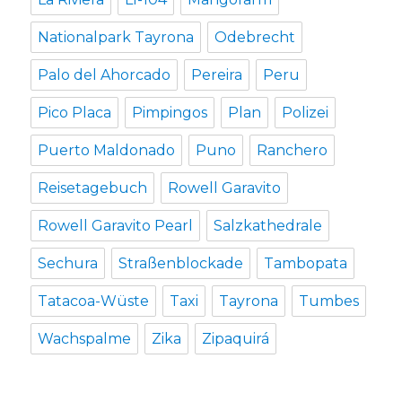
Nationalpark Tayrona
Odebrecht
Palo del Ahorcado
Pereira
Peru
Pico Placa
Pimpingos
Plan
Polizei
Puerto Maldonado
Puno
Ranchero
Reisetagebuch
Rowell Garavito
Rowell Garavito Pearl
Salzkathedrale
Sechura
Straßenblockade
Tambopata
Tatacoa-Wüste
Taxi
Tayrona
Tumbes
Wachspalme
Zika
Zipaquirá