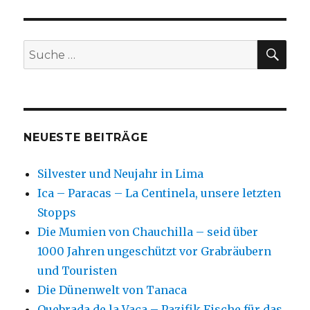
SU
Suche
nach:
NEUESTE BEITRÄGE
Silvester und Neujahr in Lima
Ica – Paracas – La Centinela, unsere letzten
Stopps
Die Mumien von Chauchilla – seid über
1000 Jahren ungeschützt vor Grabräubern
und Touristen
Die Dünenwelt von Tanaca
Quebrada de la Vaca – Pazifik Fische für das