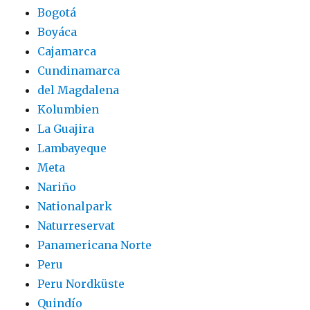
Bogotá
Boyáca
Cajamarca
Cundinamarca
del Magdalena
Kolumbien
La Guajira
Lambayeque
Meta
Nariño
Nationalpark
Naturreservat
Panamericana Norte
Peru
Peru Nordküste
Quindío