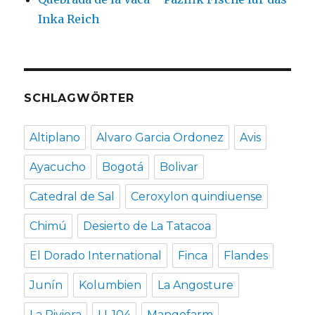
Inka Reich
SCHLAGWÖRTER
Altiplano
Alvaro Garcia Ordonez
Avis
Ayacucho
Bogotá
Bolivar
Catedral de Sal
Ceroxylon quindiuense
Chimú
Desierto de La Tatacoa
El Dorado International
Finca
Flandes
Junín
Kolumbien
La Angosture
La Riviera
LI-104
Mangofarm