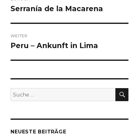
Navigation
k
Serranía de la Macarena
Vorheriger
Beitrag:
WEITER
Peru – Ankunft in Lima
Nächster
Beitrag:
SU
Suche
nach:
NEUESTE BEITRÄGE