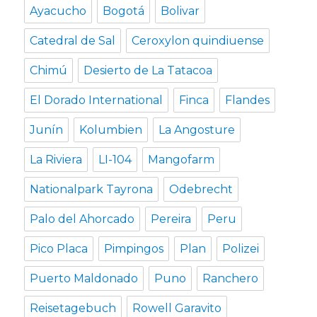
Ayacucho
Bogotá
Bolivar
Catedral de Sal
Ceroxylon quindiuense
Chimú
Desierto de La Tatacoa
El Dorado International
Finca
Flandes
Junín
Kolumbien
La Angosture
La Riviera
LI-104
Mangofarm
Nationalpark Tayrona
Odebrecht
Palo del Ahorcado
Pereira
Peru
Pico Placa
Pimpingos
Plan
Polizei
Puerto Maldonado
Puno
Ranchero
Reisetagebuch
Rowell Garavito