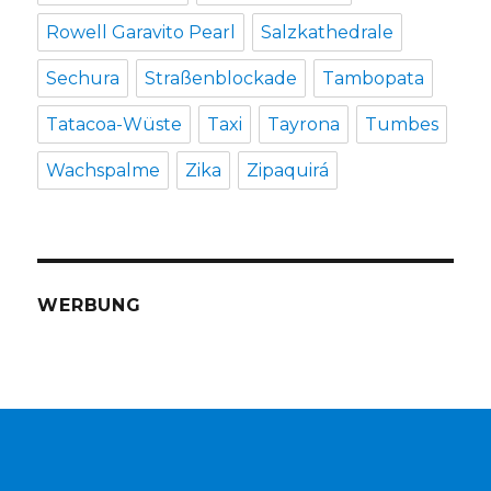
Rowell Garavito Pearl
Salzkathedrale
Sechura
Straßenblockade
Tambopata
Tatacoa-Wüste
Taxi
Tayrona
Tumbes
Wachspalme
Zika
Zipaquirá
WERBUNG