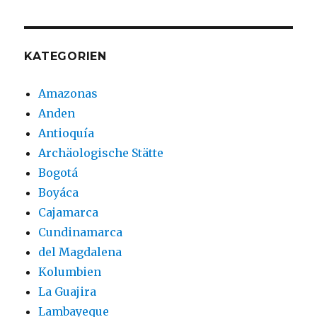
KATEGORIEN
Amazonas
Anden
Antioquía
Archäologische Stätte
Bogotá
Boyáca
Cajamarca
Cundinamarca
del Magdalena
Kolumbien
La Guajira
Lambayeque