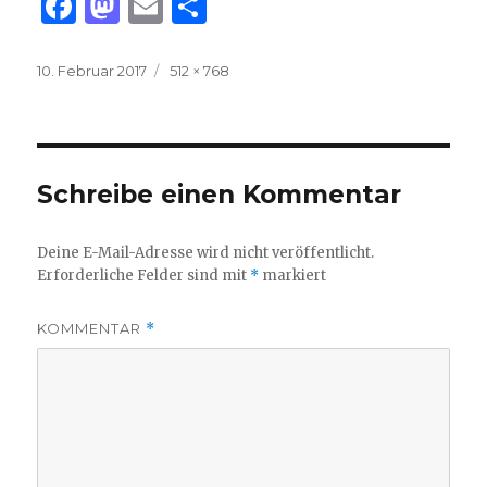
F
M
E
T
a
as
m
ei
c
to
ai
le
Veröffentlicht
Volle
10. Februar 2017
512 × 768
am
Größe
e
d
l
n
b
o
o
n
Schreibe einen Kommentar
o
k
Deine E-Mail-Adresse wird nicht veröffentlicht.
Erforderliche Felder sind mit
*
markiert
KOMMENTAR
*