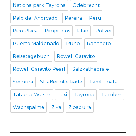
Nationalpark Tayrona
Odebrecht
Palo del Ahorcado
Pereira
Peru
Pico Placa
Pimpingos
Plan
Polizei
Puerto Maldonado
Puno
Ranchero
Reisetagebuch
Rowell Garavito
Rowell Garavito Pearl
Salzkathedrale
Sechura
Straßenblockade
Tambopata
Tatacoa-Wüste
Taxi
Tayrona
Tumbes
Wachspalme
Zika
Zipaquirá