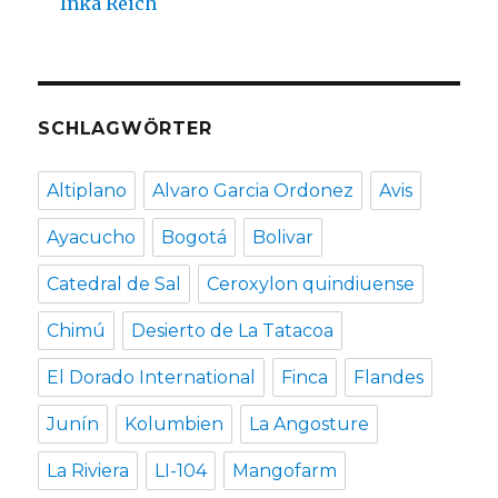
Inka Reich
SCHLAGWÖRTER
Altiplano
Alvaro Garcia Ordonez
Avis
Ayacucho
Bogotá
Bolivar
Catedral de Sal
Ceroxylon quindiuense
Chimú
Desierto de La Tatacoa
El Dorado International
Finca
Flandes
Junín
Kolumbien
La Angosture
La Riviera
LI-104
Mangofarm