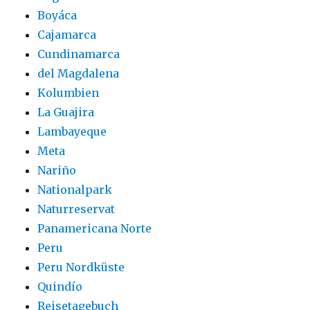
Boyáca
Cajamarca
Cundinamarca
del Magdalena
Kolumbien
La Guajira
Lambayeque
Meta
Nariño
Nationalpark
Naturreservat
Panamericana Norte
Peru
Peru Nordküste
Quindío
Reisetagebuch