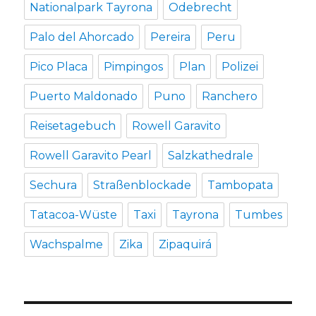
Nationalpark Tayrona
Odebrecht
Palo del Ahorcado
Pereira
Peru
Pico Placa
Pimpingos
Plan
Polizei
Puerto Maldonado
Puno
Ranchero
Reisetagebuch
Rowell Garavito
Rowell Garavito Pearl
Salzkathedrale
Sechura
Straßenblockade
Tambopata
Tatacoa-Wüste
Taxi
Tayrona
Tumbes
Wachspalme
Zika
Zipaquirá