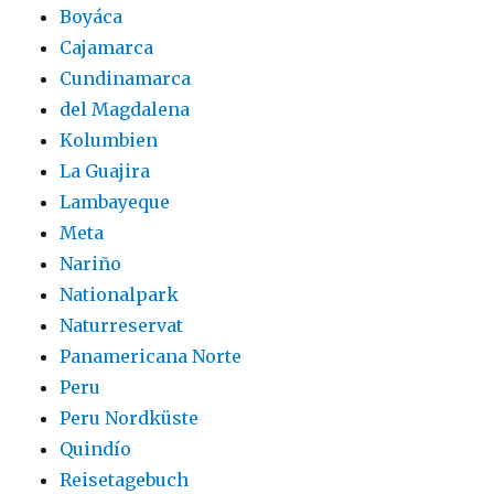
Boyáca
Cajamarca
Cundinamarca
del Magdalena
Kolumbien
La Guajira
Lambayeque
Meta
Nariño
Nationalpark
Naturreservat
Panamericana Norte
Peru
Peru Nordküste
Quindío
Reisetagebuch