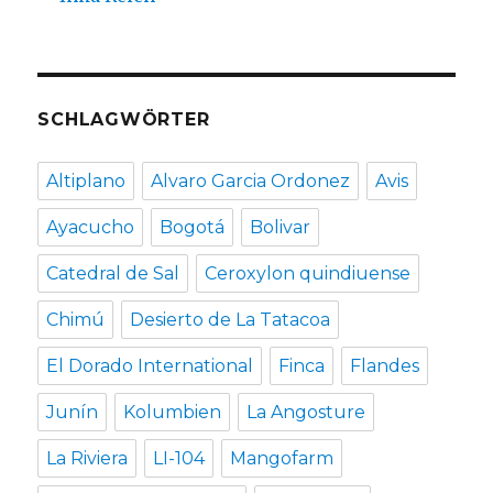
SCHLAGWÖRTER
Altiplano
Alvaro Garcia Ordonez
Avis
Ayacucho
Bogotá
Bolivar
Catedral de Sal
Ceroxylon quindiuense
Chimú
Desierto de La Tatacoa
El Dorado International
Finca
Flandes
Junín
Kolumbien
La Angosture
La Riviera
LI-104
Mangofarm