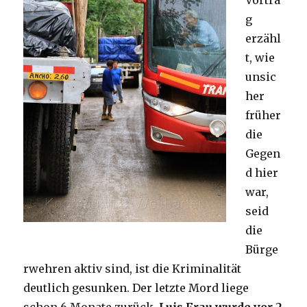
Vortra
g
erzähl
t, wie
unsic
her
früher
die
Gegen
d hier
war,
seid
die
Bürge
rwehren aktiv sind, ist die Kriminalität
deutlich gesunken. Der letzte Mord liege