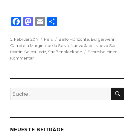
F
M
E
T
a
as
m
ei
c
to
ai
le
Veröffentlicht
Kategorien
Schlagwörter
5. Februar 2017
Peru
Bello Horizonte
,
Bürgerwehr
,
am
Carretera Marginal de la Selva
,
Nuevo Jaén
,
Nuevo San
e
d
l
n
Martín
,
Selbstjustiz
,
Straßenblockade
Schreibe einen
b
o
zu
Kommentar
Straßenblockade
o
n
–
o
eine
Variante
k
von
SU
Suche
praktizierter
nach:
Selbstjustiz
in
Peru
NEUESTE BEITRÄGE