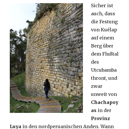
Sicher ist
auch, dass
die Festung
von Kuélap
auf einem
Berg über
dem Flußtal
des
Utcubamba
thront, und
zwar
unweit von
Chachapoy
as
in der
Provinz
Luya
in den nordperuanischen Anden. Wann