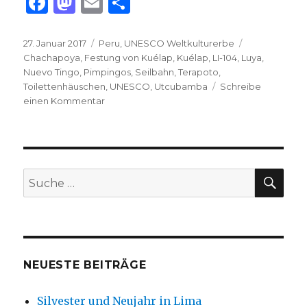
F
M
E
T
a
as
m
ei
c
to
ai
le
Veröffentlicht
Kategorien
Schlagwörte
27. Januar 2017
Peru
,
UNESCO Weltkulturerbe
am
Chachapoya
,
Festung von Kuélap
,
Kuélap
,
LI-104
,
Luya
,
e
d
l
n
Nuevo Tingo
,
Pimpingos
,
Seilbahn
,
Terapoto
,
b
o
Toilettenhäuschen
,
UNESCO
,
Utcubamba
Schreibe
zu
einen Kommentar
o
n
Die
o
Festung
von
k
Kuélap
–
SU
Suche
UNESCO-
nach:
Welterbe
auf
3000
m
Höhe
NEUESTE BEITRÄGE
Silvester und Neujahr in Lima