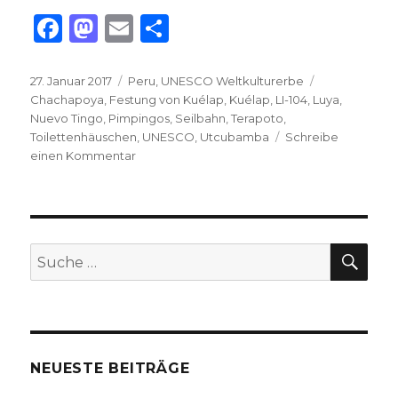
F
M
E
T
a
as
m
ei
c
to
ai
le
Veröffentlicht
Kategorien
Schlagwörte
27. Januar 2017
Peru
,
UNESCO Weltkulturerbe
am
Chachapoya
,
Festung von Kuélap
,
Kuélap
,
LI-104
,
Luya
,
e
d
l
n
Nuevo Tingo
,
Pimpingos
,
Seilbahn
,
Terapoto
,
b
o
Toilettenhäuschen
,
UNESCO
,
Utcubamba
Schreibe
zu
einen Kommentar
o
n
Die
o
Festung
von
k
Kuélap
–
SU
Suche
UNESCO-
nach:
Welterbe
auf
3000
m
Höhe
NEUESTE BEITRÄGE