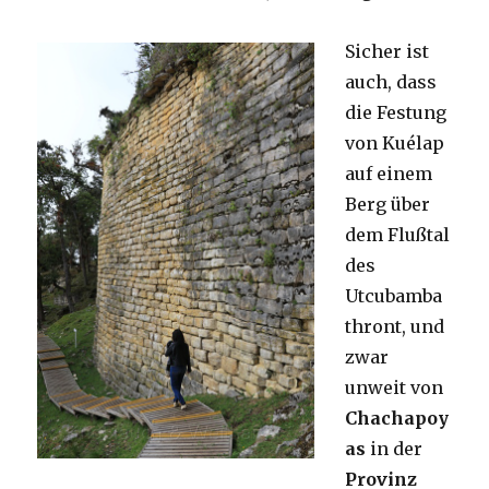
Sicher ist
auch, dass
die Festung
von Kuélap
auf einem
Berg über
dem Flußtal
des
Utcubamba
thront, und
zwar
unweit von
Chachapoy
as
in der
Provinz