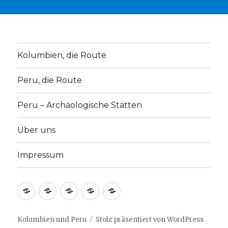
Kolumbien, die Route
Peru, die Route
Peru – Archäologische Stätten
Über uns
Impressum
Kolumbien,
Peru,
Peru
Über
Impressum
die
die
–
uns
Route
Route
Archäologische
Kolumbien und Peru
Stolz präsentiert von WordPress