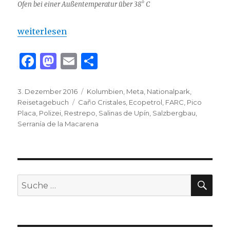
Ofen bei einer Außentemperatur über 38° C
„Serranía de la Macarena“
weiterlesen
F
M
E
T
a
as
m
ei
c
to
ai
le
Veröffentlicht
Kategorien
3. Dezember 2016
Kolumbien
,
Meta
,
Nationalpark
,
am
Schlagwörter
Reisetagebuch
Caño Cristales
,
Ecopetrol
,
FARC
,
Pico
e
d
l
n
Placa
,
Polizei
,
Restrepo
,
Salinas de Upín
,
Salzbergbau
,
b
o
Serranía de la Macarena
o
n
o
k
SU
Suche
nach: