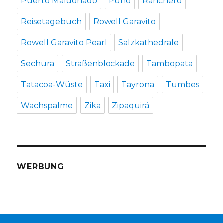
Puerto Maldonado
Puno
Ranchero
Reisetagebuch
Rowell Garavito
Rowell Garavito Pearl
Salzkathedrale
Sechura
Straßenblockade
Tambopata
Tatacoa-Wüste
Taxi
Tayrona
Tumbes
Wachspalme
Zika
Zipaquirá
WERBUNG