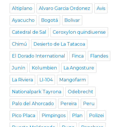
Altiplano
Alvaro Garcia Ordonez
Avis
Ayacucho
Bogotá
Bolivar
Catedral de Sal
Ceroxylon quindiuense
Chimú
Desierto de La Tatacoa
El Dorado International
Finca
Flandes
Junín
Kolumbien
La Angosture
La Riviera
LI-104
Mangofarm
Nationalpark Tayrona
Odebrecht
Palo del Ahorcado
Pereira
Peru
Pico Placa
Pimpingos
Plan
Polizei