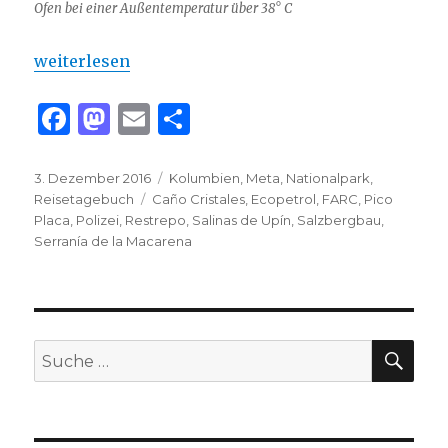
Ofen bei einer Außentemperatur über 38° C
„Serranía de la Macarena“
weiterlesen
F
M
E
T
a
as
m
ei
c
to
ai
le
Veröffentlicht
Kategorien
3. Dezember 2016
Kolumbien
,
Meta
,
Nationalpark
,
am
Schlagwörter
Reisetagebuch
Caño Cristales
,
Ecopetrol
,
FARC
,
Pico
e
d
l
n
Placa
,
Polizei
,
Restrepo
,
Salinas de Upín
,
Salzbergbau
,
b
o
Serranía de la Macarena
o
n
o
k
SU
Suche
nach: