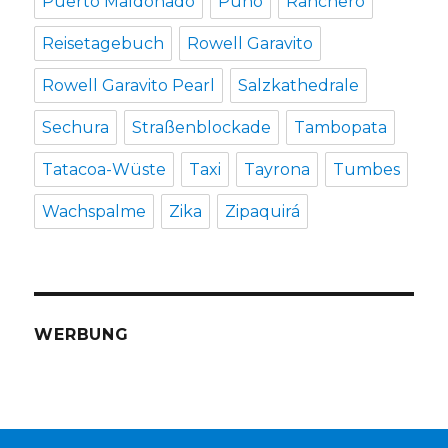
Puerto Maldonado
Puno
Ranchero
Reisetagebuch
Rowell Garavito
Rowell Garavito Pearl
Salzkathedrale
Sechura
Straßenblockade
Tambopata
Tatacoa-Wüste
Taxi
Tayrona
Tumbes
Wachspalme
Zika
Zipaquirá
WERBUNG