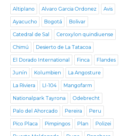
Altiplano
Alvaro Garcia Ordonez
Avis
Ayacucho
Bogotá
Bolivar
Catedral de Sal
Ceroxylon quindiuense
Chimú
Desierto de La Tatacoa
El Dorado International
Finca
Flandes
Junín
Kolumbien
La Angosture
La Riviera
LI-104
Mangofarm
Nationalpark Tayrona
Odebrecht
Palo del Ahorcado
Pereira
Peru
Pico Placa
Pimpingos
Plan
Polizei