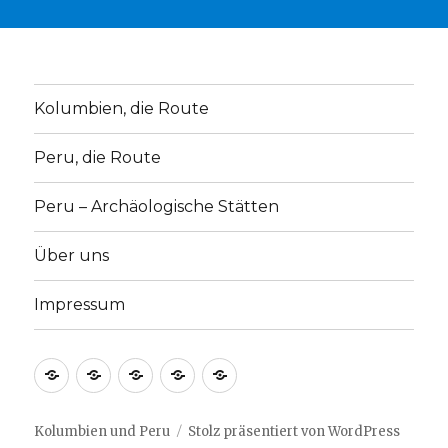
Kolumbien, die Route
Peru, die Route
Peru – Archäologische Stätten
Über uns
Impressum
Kolumbien,
Peru,
Peru
Über
Impressum
die
die
–
uns
Route
Route
Archäologische
Kolumbien und Peru
Stolz präsentiert von WordPress